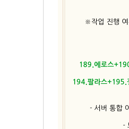
※작업 진행 여
189.에로스+19
194.팔라스+195
- 서버 통합
-