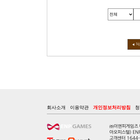
처
◀
회사소개
이용약관
개인정보처리방침
청
㈜이엔피게임즈 대
아오피스텔) EN
고객센터 1644-0