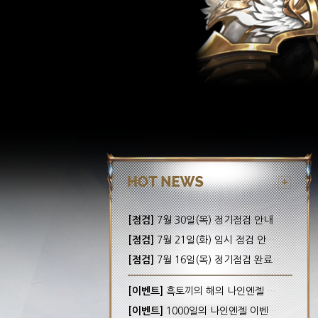
[점검]
7월 30일(목) 정기점검 안내! (완료)
[점검]
7월 21일(화) 임시 점검 안내! (완료)
[점검]
7월 16일(목) 정기점검 완료 안내!
[이벤트]
흑토끼의 해의 나인엔젤 이벤트 당첨자 안내
[이벤트]
1000일의 나인엔젤 이벤트 당첨자 안내