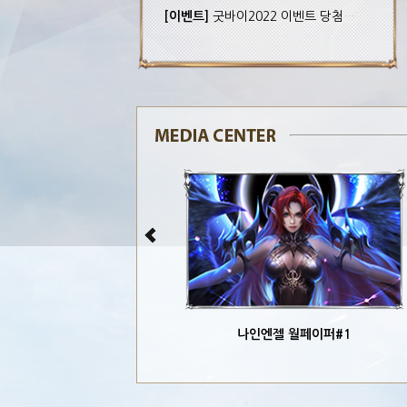
[이벤트]
굿바이2022 이벤트 당첨자 안내
나인엔젤 월페이퍼#1