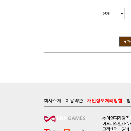
처
◀
회사소개
이용약관
개인정보처리방침
청
㈜이엔피게임즈 대
아오피스텔) EN
고객센터 1644-0