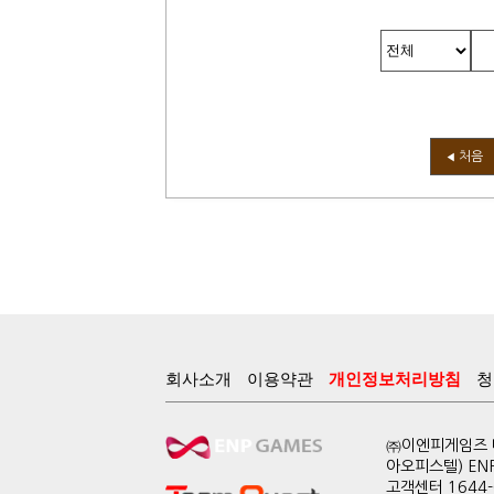
처음
◀
회사소개
이용약관
개인정보처리방침
청
㈜이엔피게임즈 대
아오피스텔) EN
고객센터 1644-0