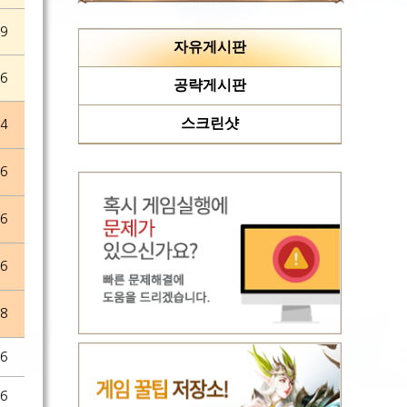
19
자유게시판
26
공략게시판
스크린샷
24
06
06
26
18
16
16