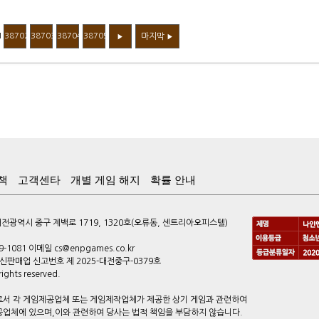
1
38702
38703
38704
38705
마지막
▶
▶
책
고객센타
개별 게임 해지
확률 안내
광역시 중구 계백로 1719, 1320호(오류동, 센트리아오피스텔)
9-1081 이메일 cs@enpgames.co.kr
 통신판매업 신고번호 제 2025-대전중구-0379호
ghts reserved.
 각 게임제공업체 또는 게임제작업체가 제공한 상기 게임과 관련하여
공업체에 있으며,이와 관련하여 당사는 법적 책임을 부담하지 않습니다.