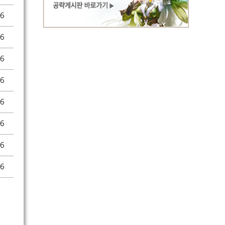
16
16
16
16
16
16
16
16